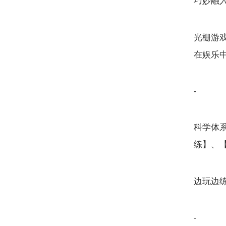
巧妙融
光栅游
在娱乐
-
科学体
练】、
边玩边练
-