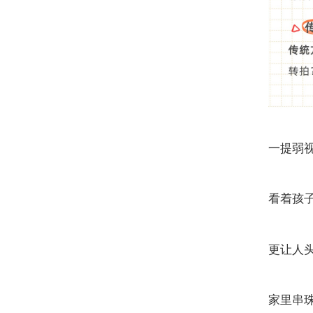
一提弱
看着孩
更让人
家里串