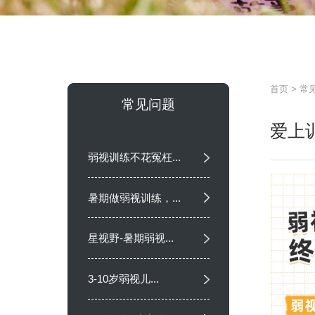
首页
>
常
常见问题
爱上
弱视训练不花冤枉...
暑期做弱视训练，...
星视野-暑期弱视...
3-10岁弱视儿...