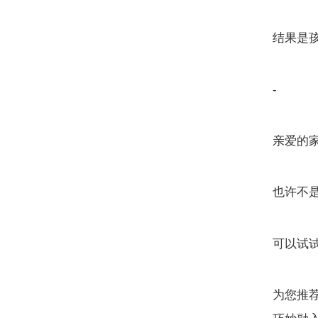
结果是
-
亲爱的
也许不
可以试
为您推